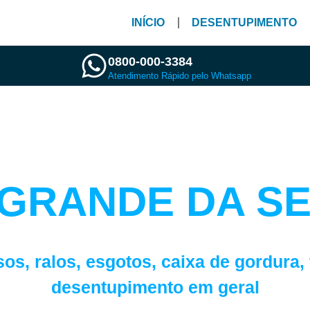
INÍCIO
DESENTUPIMENTO
0800-000-3384
Atendimento Rápido pelo Whatsapp
NTUPIDORA 24
 GRANDE DA S
scolha o serviço de desentupimento que desej
sos, ralos, esgotos, caixa de gordura,
desentupimento em geral