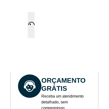
dimento 24 horas e visita g
Solicite um orçamento
ORÇAMENTO
GRÁTIS
Receba um atendimento
detalhado, sem
compromisso.