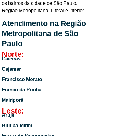
os bairros da cidade de São Paulo,
Região Metropolitana, Litoral e Interior.
Atendimento na Região
Metropolitana de São
Paulo
Norte:
Caieiras
Cajamar
Francisco Morato
Franco da Rocha
Mairiporã
Leste:
Arujá
Biritiba-Mirim
Ferraz de Vasconcelos