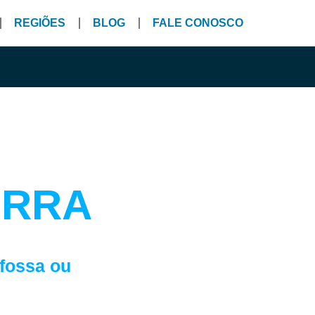
REGIÕES
BLOG
FALE CONOSCO
 H EM
ERRA
a:
 fossa ou