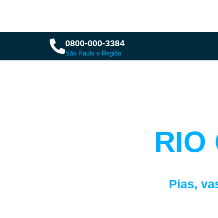
0800-000-3384
São Paulo e Região
DESE
RIO
E
Pias, va