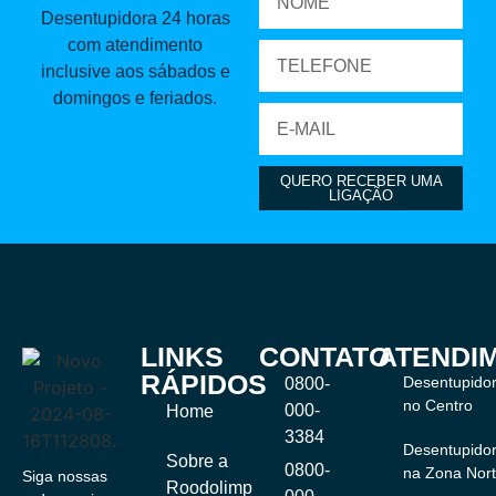
Desentupidora 24 horas
com atendimento
inclusive aos sábados e
domingos e feriados.
QUERO RECEBER UMA
LIGAÇÃO
LINKS
CONTATO
ATENDI
RÁPIDOS
Desentupido
0800-
no Centro
000-
Home
3384
Desentupido
Sobre a
0800-
na Zona Nor
Siga nossas
Roodolimp