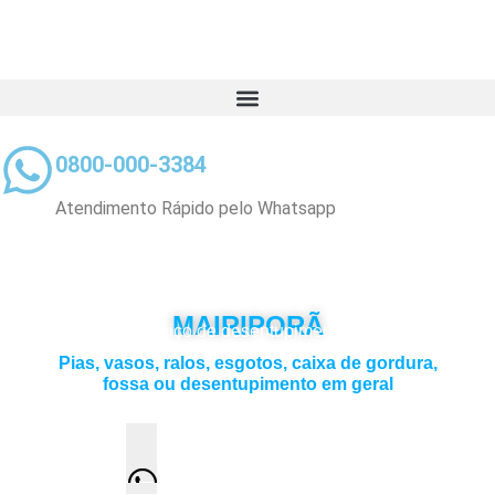
0800-000-3384
Atendimento Rápido pelo Whatsapp
DESENTUPIDORA 24 H EM
MAIRIPORÃ
Escolha o serviço de desentupimento que deseja:
Pias, vasos, ralos, esgotos, caixa de gordura,
fossa ou desentupimento em geral
Atendimento 24 horas e visita grátis
Solicite um orçamento