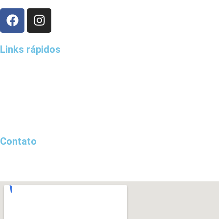
Links rápidos
Home
Sobre a Roodolimp
Desentupimento
Regiões Atendidas
Blog de Notícias
Fale Conosco
Contato
0800-000-3384
0800-000-3384
contato@desentupidoraroodolimp.com.br