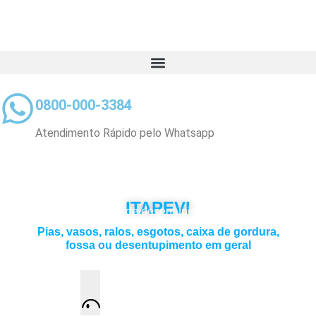
0800-000-3384
Atendimento Rápido pelo Whatsapp
DESENTUPIDORA 24 H EM
ITAPEVI
Escolha o serviço de desentupimento que deseja:
Pias, vasos, ralos, esgotos, caixa de gordura,
fossa ou desentupimento em geral
Atendimento 24 horas e visita grátis
Solicite um orçamento