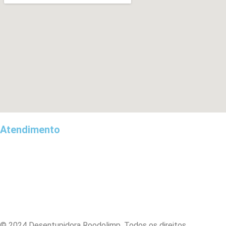
Atendimento
Desentupidora no Centro
Desentupidora na Zona Norte
Desentupidora na Zona Sul
Desentupidora na Zona Leste
Desentupidora na Zona Oeste
Desentupidora no Interior
© 2024 Desentupidora Roodolimp. Todos os direitos