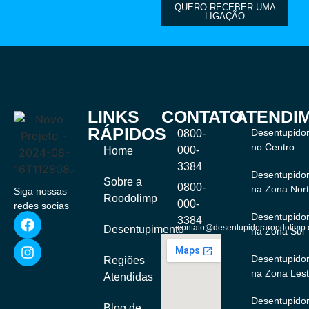
QUERO RECEBER UMA
LIGAÇÃO
LINKS
CONTATO
ATENDI
RÁPIDOS
Desentupido
0800-
no Centro
000-
Home
3384
Desentupido
Sobre a
0800-
na Zona Nor
Siga nossas
Roodolimp
000-
redes socias
Desentupido
3384
contato@desentupidoraroodolimp.
Desentupimento
na Zona Sul
Desentupido
Regiões
na Zona Les
Atendidas
Desentupido
Blog de