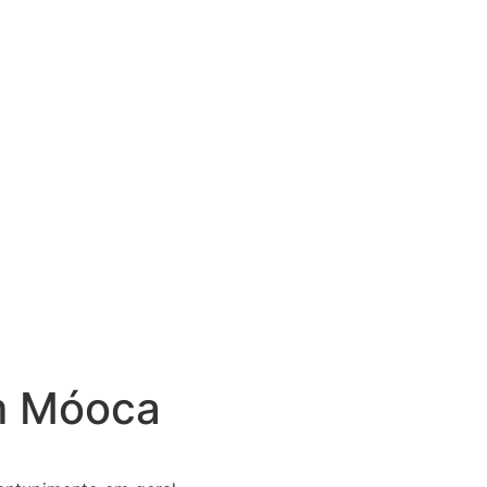
o
Desentupimento
Regiões
Blog
Fale Co
m
Móoca