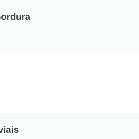
Gordura
iais