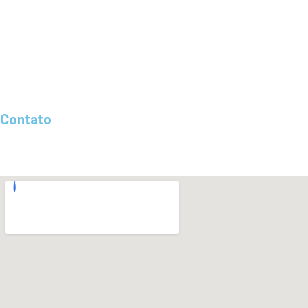
Home
Sobre a Roodolimp
Desentupimento
Regiões Atendidas
Blog de Notícias
Fale Conosco
Contato
0800-000-3384
0800-000-3384
contato@desentupidoraroodolimp.com.br