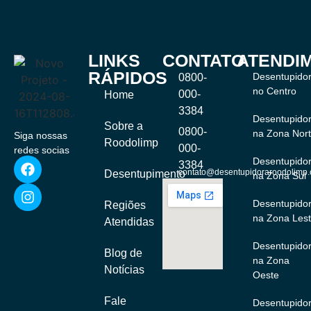
LINKS
CONTATO
ATENDI
RÁPIDOS
Desentupido
0800-
no Centro
000-
Home
3384
Desentupido
Sobre a
0800-
na Zona Nor
Siga nossas
Roodolimp
000-
redes socias
Desentupido
3384
contato@desentupidoraroodolimp.
Desentupimento
na Zona Sul
Desentupido
Regiões
na Zona Les
Atendidas
Desentupido
Blog de
na Zona
Notícias
Oeste
Fale
Desentupido