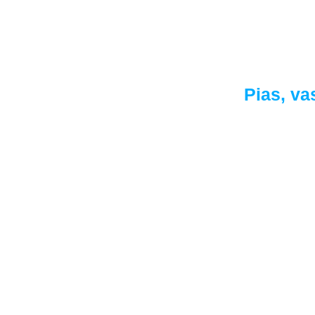
E
Pias, va
Aten