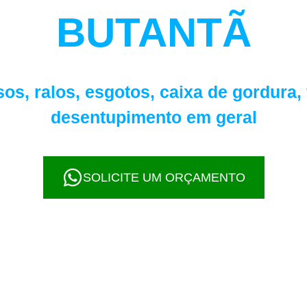
BUTANTÃ
scolha o serviço de desentupimento que desej
sos, ralos, esgotos, caixa de gordura,
desentupimento em geral
dimento 24 horas e visita g
SOLICITE UM ORÇAMENTO