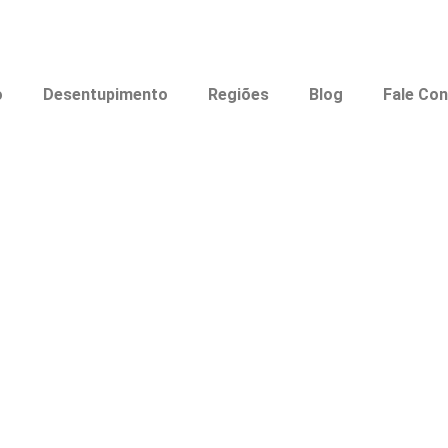
o
Desentupimento
Regiões
Blog
Fale Co
NTUPIDORA 24