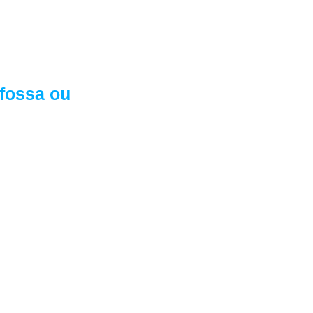
a:
 fossa ou
rátis