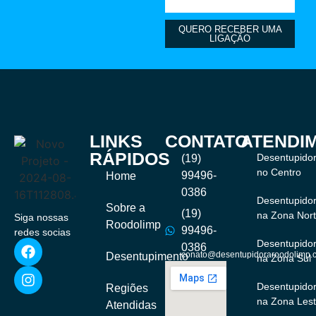
QUERO RECEBER UMA
LIGAÇÃO
LINKS
CONTATO
ATENDI
RÁPIDOS
Desentupido
(19)
no Centro
99496-
Home
0386
Desentupido
Sobre a
(19)
na Zona Nor
Siga nossas
Roodolimp
99496-
redes socias
Desentupido
0386
conato@desentupidoraroodolimp.
Desentupimento
na Zona Sul
Desentupido
Regiões
na Zona Les
Atendidas