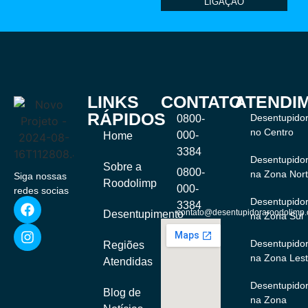
LIGAÇÃO
LINKS
CONTATO
ATENDI
RÁPIDOS
Desentupido
0800-
no Centro
000-
Home
3384
Desentupido
Sobre a
0800-
na Zona Nor
Siga nossas
Roodolimp
000-
redes socias
Desentupido
3384
contato@desentupidoraroodolimp.
Desentupimento
na Zona Sul
Desentupido
Regiões
na Zona Les
Atendidas
Desentupido
Blog de
na Zona